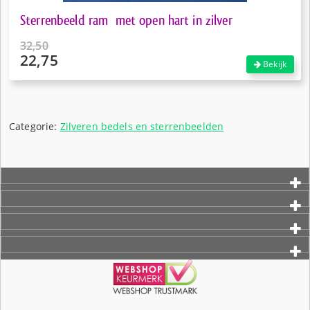
Sterrenbeeld ram met open hart in zilver
32,50
22,75
Oorspronkelijke
Bekijk
prijs
Huidige
was:
prijs
€32,50.
is:
€22,75.
Categorie:
Zilveren bedels en sterrenbeelden