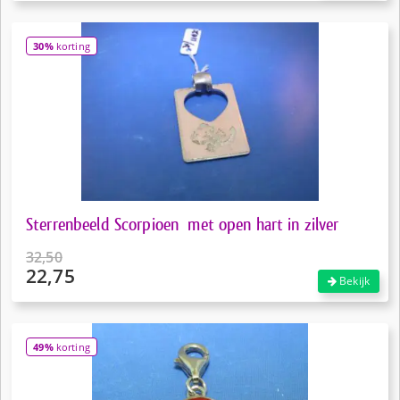
was:
prijs
€9,50.
is:
30%
korting
€6,65.
Sterrenbeeld Scorpioen met open hart in zilver
32,50
22,75
Oorspronkelijke
Bekijk
prijs
Huidige
was:
prijs
€32,50.
is:
49%
korting
€22,75.