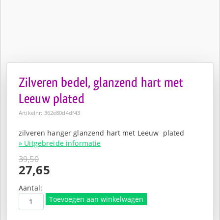
Zilveren bedel, glanzend hart met
Leeuw plated
Artikelnr: 362e80d4df43
zilveren hanger glanzend hart met Leeuw plated
» Uitgebreide informatie
39,50
Oorspronkelijke
27,65
prijs
Huidige
was:
prijs
Aantal:
€39,50.
is:
Toevoegen aan winkelwagen
€27,65.