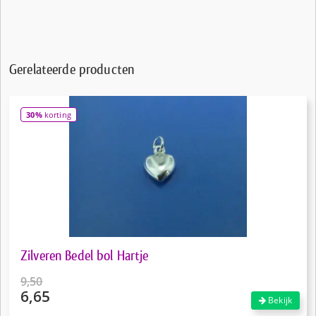
Gerelateerde producten
30%
korting
Zilveren Bedel bol Hartje
9,50
6,65
Oorspronkelijke
Bekijk
prijs
Huidige