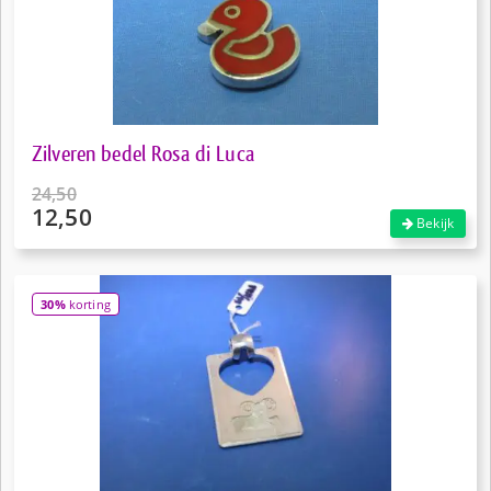
Zilveren bedel Rosa di Luca
24,50
12,50
Oorspronkelijke
Bekijk
prijs
Huidige
was:
prijs
€24,50.
is:
30%
korting
€12,50.