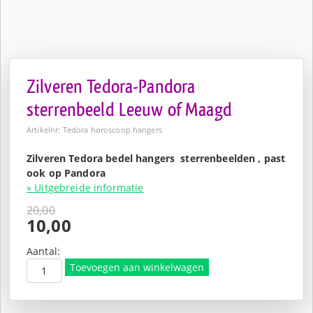
Zilveren Tedora-Pandora
sterrenbeeld Leeuw of Maagd
Artikelnr: Tedora horoscoop hangers
Zilveren Tedora bedel hangers sterrenbeelden , past
ook op Pandora
» Uitgebreide informatie
20,00
Oorspronkelijke
10,00
prijs
Huidige
was:
prijs
Aantal:
€20,00.
is:
Toevoegen aan winkelwagen
€10,00.