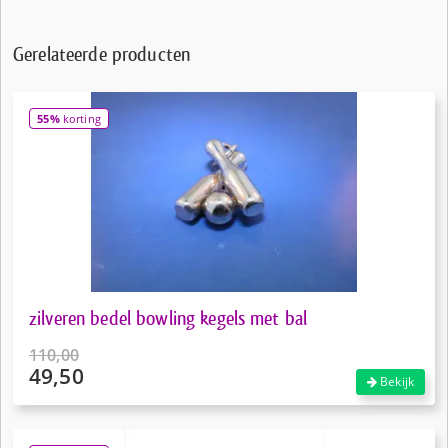
Gerelateerde producten
55%
korting
zilveren bedel bowling kegels met bal
110,00
49,50
Oorspronkelijke
Bekijk
prijs
Huidige
was:
prijs
€110,00.
is: