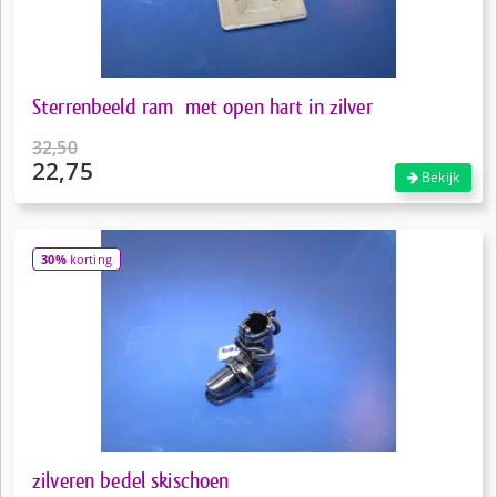
Sterrenbeeld ram met open hart in zilver
32,50
22,75
Oorspronkelijke
Bekijk
prijs
Huidige
was:
prijs
€32,50.
is:
30%
korting
€22,75.
zilveren bedel skischoen