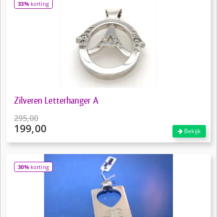
33%
korting
€49,50.
Zilveren Letterhanger A
295,00
199,00
Oorspronkelijke
Bekijk
prijs
Huidige
was:
prijs
€295,00.
is:
30%
korting
€199,00.