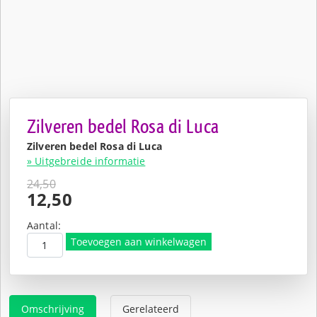
Zilveren bedel Rosa di Luca
Zilveren bedel Rosa di Luca
» Uitgebreide informatie
24,50
Oorspronkelijke
12,50
prijs
Huidige
was:
prijs
Aantal:
€24,50.
is:
Toevoegen aan winkelwagen
€12,50.
Omschrijving
Gerelateerd