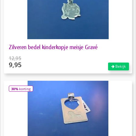
Zilveren bedel kinderkopje meisje Gravé
12,95
9,95
Oorspronkelijke
Bekijk
prijs
Huidige
was:
prijs
€12,95.
is:
30%
korting
€9,95.