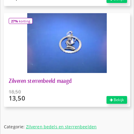
prijs
Huidige
was:
prijs
€80,00.
is:
27%
korting
€56,00.
Zilveren sterrenbeeld maagd
18,50
13,50
Oorspronkelijke
Bekijk
prijs
Huidige
was:
prijs
€18,50.
is:
€13,50.
Categorie:
Zilveren bedels en sterrenbeelden