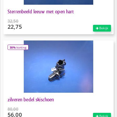
Sterrenbeeld leeuw met open hart
32,50
22,75
Oorspronkelijke
Bekijk
prijs
Huidige
was:
prijs
€32,50.
is:
30%
korting
€22,75.
zilveren bedel skischoen
80,00
56,00
Oorspronkelijke
Bekijk