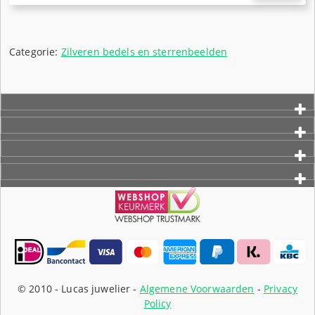
Huidige
was:
prijs
€11,95.
is:
€8,95.
Categorie:
Zilveren bedels en sterrenbeelden
© 2010 -
Lucas juwelier -
Algemene Voorwaarden
-
Privacy
Policy