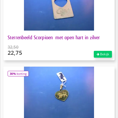
Sterrenbeeld Scorpioen met open hart in zilver
32,50
22,75
Oorspronkelijke
Bekijk
prijs
Huidige
was:
prijs
€32,50.
is:
30%
korting
€22,75.