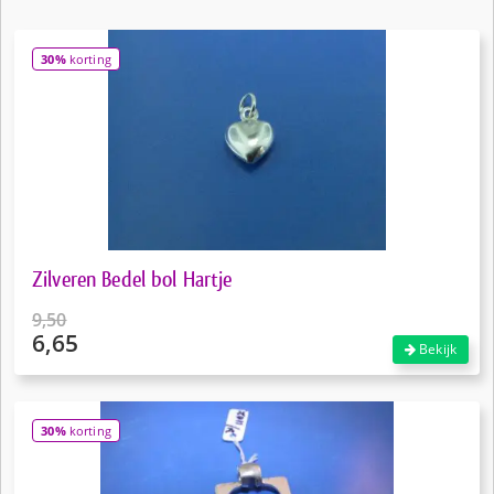
30%
korting
Zilveren Bedel bol Hartje
9,50
6,65
Oorspronkelijke
Bekijk
prijs
Huidige
was:
prijs
€9,50.
is:
30%
korting
€6,65.