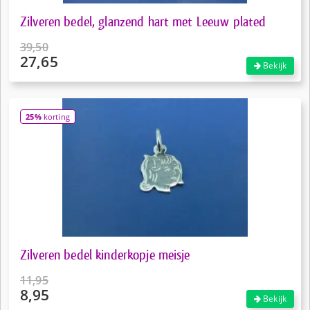
Zilveren bedel, glanzend hart met Leeuw plated
39,50
27,65
Oorspronkelijke
Bekijk
prijs
Huidige
was:
prijs
€39,50.
is:
25%
korting
€27,65.
Zilveren bedel kinderkopje meisje
11,95
8,95
Oorspronkelijke
Bekijk
prijs