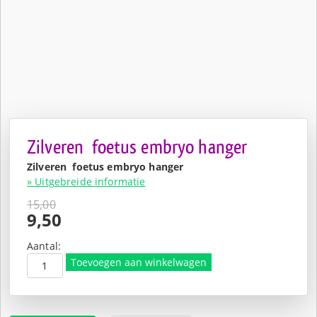
Zilveren foetus embryo hanger
Zilveren foetus embryo hanger
» Uitgebreide informatie
15,00
Oorspronkelijke
9,50
prijs
Huidige
was:
prijs
Aantal:
€15,00.
is:
Toevoegen aan winkelwagen
€9,50.