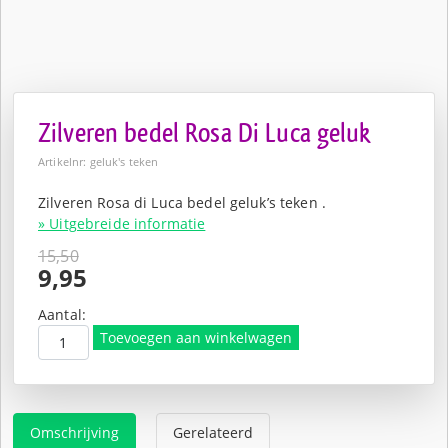
Zilveren bedel Rosa Di Luca geluk
Artikelnr: geluk's teken
Zilveren Rosa di Luca bedel geluk’s teken .
» Uitgebreide informatie
15,50
Oorspronkelijke
9,95
prijs
Huidige
was:
prijs
Aantal:
€15,50.
is:
Toevoegen aan winkelwagen
€9,95.
Omschrijving
Gerelateerd