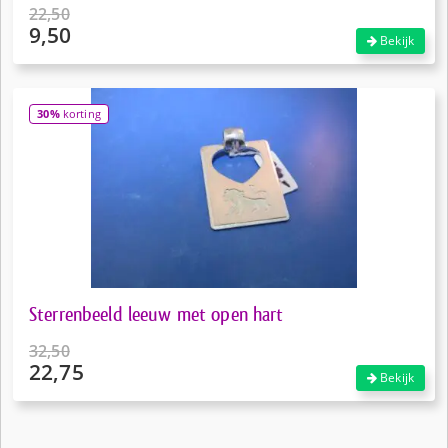
22,50
9,50
Oorspronkelijke
Bekijk
prijs
Huidige
was:
prijs
€22,50.
is:
30%
korting
€9,50.
Sterrenbeeld leeuw met open hart
32,50
22,75
Oorspronkelijke
Bekijk
prijs
Huidige
was:
prijs
€32,50.
is: