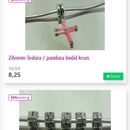
Zilveren Tedora / pandora bedel kruis
16,50
8,25
Oorspronkelijke
Bekijk
prijs
Huidige
was:
prijs
€16,50.
is:
54%
korting
€8,25.