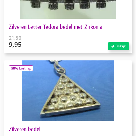
Zilveren Letter Tedora bedel met Zirkonia
21,50
9,95
Oorspronkelijke
Bekijk
prijs
Huidige
was:
prijs
€21,50.
is:
58%
korting
€9,95.
Zilveren bedel