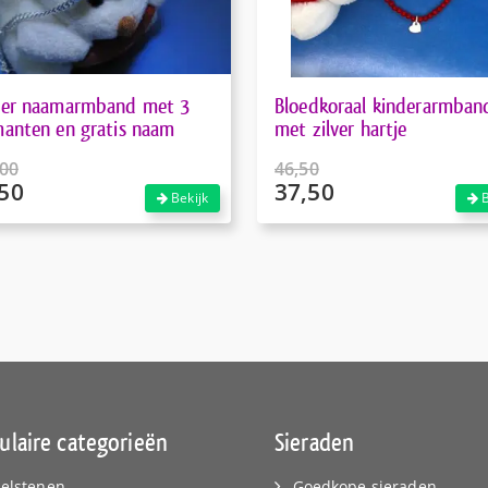
der naamarmband met 3
Bloedkoraal kinderarmban
anten en gratis naam
met zilver hartje
,00
46,50
50
37,50
pronkelijke
Oorspronkelijke
Bekijk
B
prijs
ige
Huidige
was:
prijs
,00.
€46,50.
is:
50.
€37,50.
ulaire categorieën
Sieraden
elstenen
Goedkope sieraden