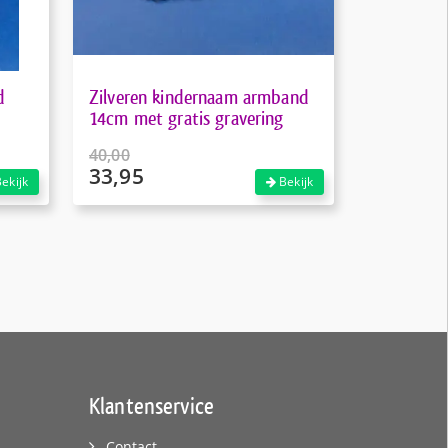
d
Zilveren kindernaam armband
14cm met gratis gravering
40,00
33,95
Oorspronkelijke
ekijk
Bekijk
prijs
Huidige
was:
prijs
€40,00.
is:
€33,95.
Klantenservice
Contact