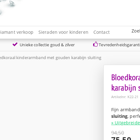
Zoe
iamant verkoop
Sieraden voor kinderen
Contact
Unieke collectie goud & zilver
Tevredenheidsgarant
edkoraal kinderarmband met gouden karabijn sluiting
Bloedkor
karabijn 
Artikelnr: K22-21
Fijn armban
sluiting
, perf
» Uitgebreide
94,50
Oorspro
75,50