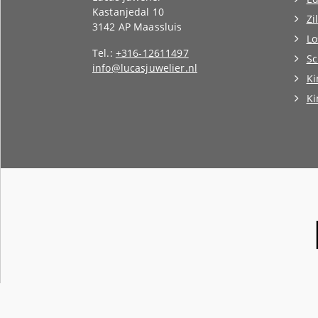
Kastanjedal 10
Zi
3142 AP Maassluis
Lo
Tel.:
+316-12611497
Sc
info@lucasjuwelier.nl
Ki
K