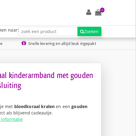
0
ken naar:
Zoeken
ie
Snelle levering en altijd leuk ingepakt
aal kinderarmband met gouden
sluiting
dje met
bloedkoraal kralen
en een
gouden
ect als blijvend cadeautje.
 informatie
nkelijke