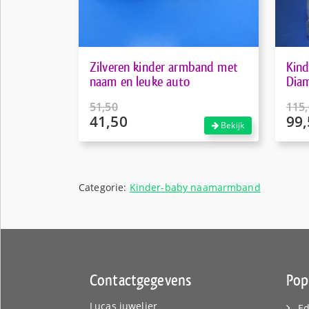
Zilveren kinder armband met
Kin
naam en leuke auto
Diam
51,50
115
41,50
99,
Oorspronkelijke
Oors
Bekijk
prijs
prijs
Huidige
Huid
was:
was:
prijs
prijs
€51,50.
€115
is:
is:
€41,50.
€99,
Categorie:
Kinder-baby naamarmband
Contactgegevens
Pop
Lucas juwelier
Ed