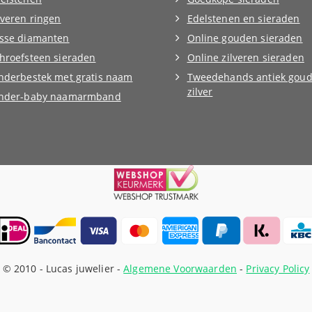
lveren ringen
Edelstenen en sieraden
sse diamanten
Online gouden sieraden
hroefsteen sieraden
Online zilveren sieraden
nderbestek met gratis naam
Tweedehands antiek goud
zilver
inder-baby naamarmband
© 2010 -
Lucas juwelier -
Algemene Voorwaarden
-
Privacy Policy
Webshop ontwikkeling: ForResult