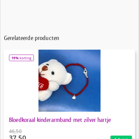
Gerelateerde producten
19%
korting
Bloedkoraal kinderarmband met zilver hartje
46,50
37,50
Oorspronkelijke