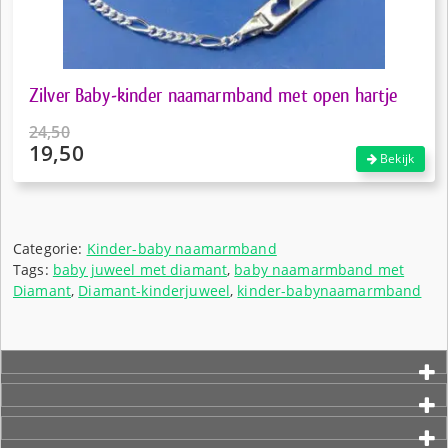
Zilver Baby-kinder naamarmband met open hartje
24,50
19,50
Oorspronkelijke
Bekijk
prijs
Huidige
was:
prijs
€24,50.
is:
€19,50.
Categorie:
Kinder-baby naamarmband
Tags:
baby juweel met diamant
,
baby naamarmband met
Diamant
,
Diamant-kinderjuweel
,
kinder-babynaamarmband