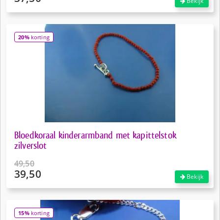
Bekijk
prijs
Huidige
was:
prijs
€46,50.
is:
20%
korting
€37,50.
Bloedkoraal kinderarmband met kapittelstok
zilverslot
49,50
39,50
Oorspronkelijke
Bekijk
prijs
Huidige
was:
prijs
€49,50.
is:
15%
korting
€39,50.