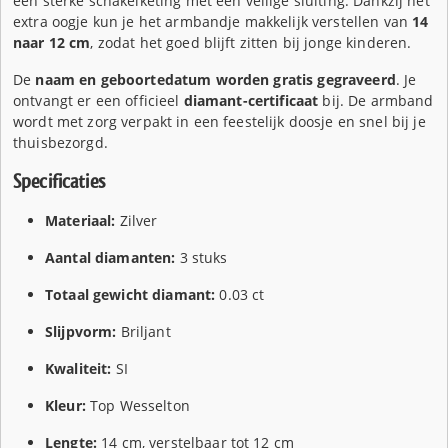
een sterke schakelketing met een veilige sluiting. Dankzij het
extra oogje kun je het armbandje makkelijk verstellen van
14
naar 12 cm
, zodat het goed blijft zitten bij jonge kinderen.
De
naam en geboortedatum worden gratis gegraveerd
. Je
ontvangt er een officieel
diamant-certificaat
bij. De armband
wordt met zorg verpakt in een feestelijk doosje en snel bij je
thuisbezorgd.
Specificaties
Materiaal:
Zilver
Aantal diamanten:
3 stuks
Totaal gewicht diamant:
0.03 ct
Slijpvorm:
Briljant
Kwaliteit:
SI
Kleur:
Top Wesselton
Lengte:
14 cm, verstelbaar tot 12 cm