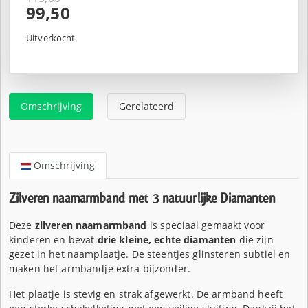
Oorspronkelijke
99,50
prijs
Huidige
was:
prijs
Uitverkocht
€115,00.
is:
€99,50.
Omschrijving
Gerelateerd
Omschrijving
Zilveren naamarmband met 3 natuurlijke Diamanten
Deze
zilveren naamarmband
is speciaal gemaakt voor
kinderen en bevat
drie kleine, echte diamanten
die zijn
gezet in het naamplaatje. De steentjes glinsteren subtiel en
maken het armbandje extra bijzonder.
Het plaatje is stevig en strak afgewerkt. De armband heeft