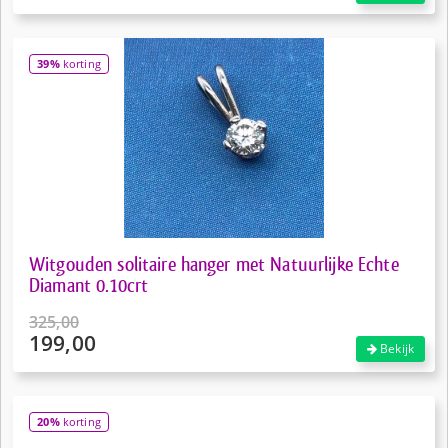
prijs
Huidige
was:
prijs
€235,00.
is:
39%
korting
€188,00.
Witgouden solitaire hanger met Natuurlijke Echte
Diamant 0.10crt
325,00
199,00
Oorspronkelijke
Bekijk
prijs
Huidige
was:
prijs
€325,00.
is:
20%
korting
€199,00.