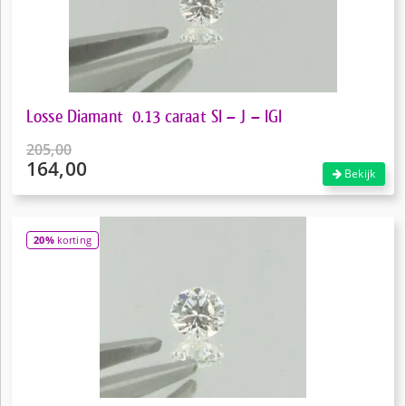
Losse Diamant 0.13 caraat SI – J – IGI
205,00
164,00
Oorspronkelijke
Bekijk
prijs
Huidige
was:
prijs
€205,00.
is:
20%
korting
€164,00.