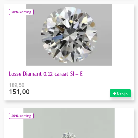
was:
prijs
€175,00.
is:
20%
korting
€131,00.
Losse Diamant 0.12 caraat SI – E
189,50
151,00
Oorspronkelijke
Bekijk
prijs
Huidige
was:
prijs
€189,50.
is:
20%
korting
€151,00.