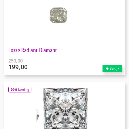
Losse Radiant Diamant
250,00
199,00
Oorspronkelijke
Bekijk
prijs
Huidige
was:
prijs
€250,00.
is:
20%
korting
€199,00.