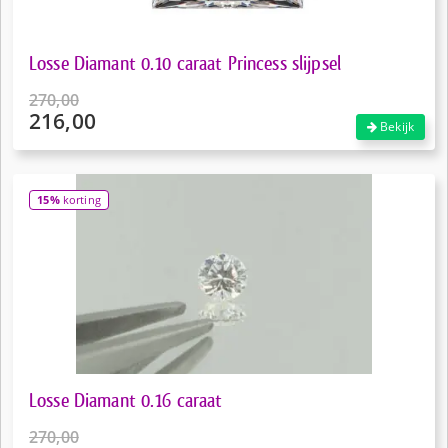
Losse Diamant 0.10 caraat Princess slijpsel
270,00
216,00
Oorspronkelijke
Bekijk
prijs
Huidige
was:
prijs
€270,00.
is:
15%
korting
€216,00.
Losse Diamant 0.16 caraat
270,00