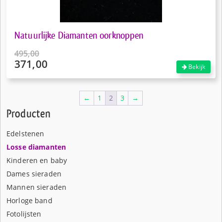
Natuurlijke Diamanten oorknoppen
495,00
371,00
Oorspronkelijke
Bekijk
prijs
Huidige
was:
prijs
€495,00.
is:
←
1
2
3
→
€371,00.
Producten
Edelstenen
Losse diamanten
Kinderen en baby
Dames sieraden
Mannen sieraden
Horloge band
Fotolijsten