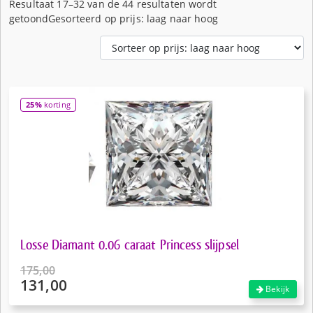
Resultaat 17–32 van de 44 resultaten wordt
getoond
Gesorteerd op prijs: laag naar hoog
25%
korting
Losse Diamant 0.06 caraat Princess slijpsel
175,00
131,00
Oorspronkelijke
Bekijk
prijs
Huidige