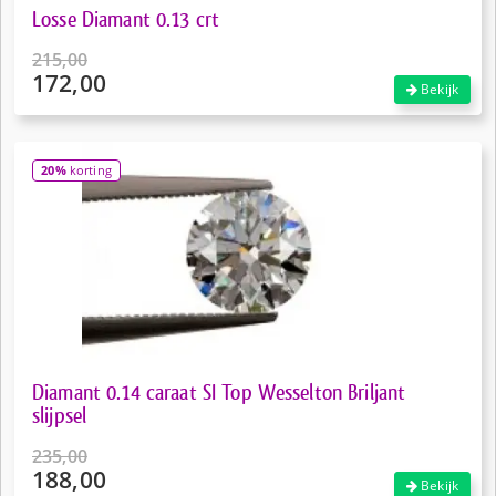
Losse Diamant 0.13 crt
215,00
172,00
Oorspronkelijke
Bekijk
prijs
Huidige
was:
prijs
€215,00.
is:
20%
korting
€172,00.
Diamant 0.14 caraat SI Top Wesselton Briljant
slijpsel
235,00
188,00
Oorspronkelijke
Bekijk