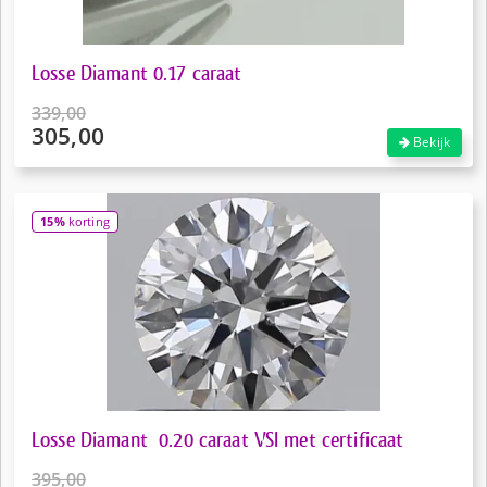
Losse Diamant 0.17 caraat
339,00
305,00
Oorspronkelijke
Bekijk
prijs
Huidige
was:
prijs
€339,00.
is:
15%
korting
€305,00.
Losse Diamant 0.20 caraat VSI met certificaat
395,00