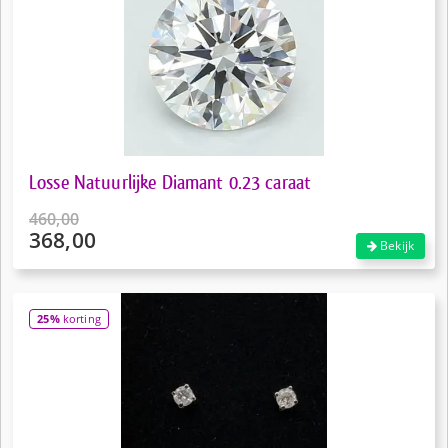
Losse Natuurlijke Diamant 0.23 caraat
460,00
368,00
Oorspronkelijke
Bekijk
prijs
Huidige
was:
prijs
€460,00.
is:
25%
korting
€368,00.