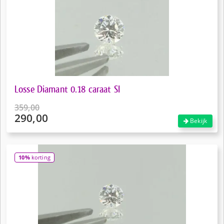
Losse Diamant 0.18 caraat SI
359,00
290,00
Oorspronkelijke
Bekijk
prijs
Huidige
was:
prijs
€359,00.
is:
10%
korting
€290,00.