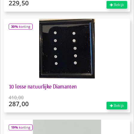
229,50
Oorspronkelijke
Bekijk
prijs
Huidige
was:
prijs
€270,00.
is:
30%
korting
€229,50.
10 losse natuurlijke Diamanten
410,00
287,00
Oorspronkelijke
Bekijk
prijs
Huidige
was:
prijs
€410,00.
is:
19%
korting
€287,00.