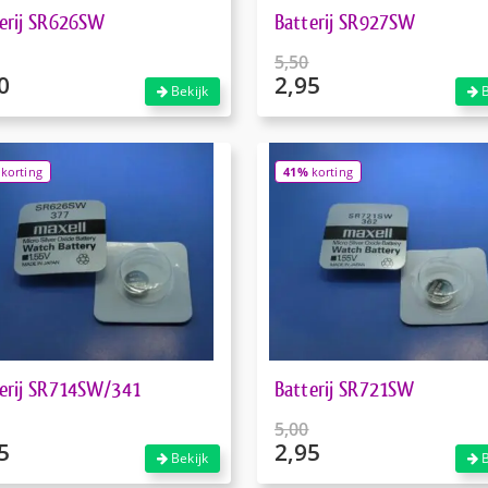
erij SR626SW
Batterij SR927SW
5,50
0
2,95
pronkelijke
Oorspronkelijke
Bekijk
B
prijs
ige
Huidige
was:
prijs
.
€5,50.
is:
korting
41%
korting
.
€2,95.
erij SR714SW/341
Batterij SR721SW
5,00
5
2,95
pronkelijke
Oorspronkelijke
Bekijk
B
prijs
ige
Huidige