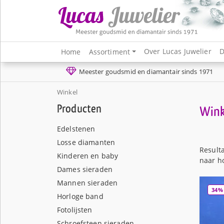
Over Lucas Juwelier
D
Home
Assortiment
Meester goudsmid en diamantair sinds 1971
Winkel
Producten
Wink
Edelstenen
Losse diamanten
Result
Kinderen en baby
naar h
Dames sieraden
Mannen sieraden
34%
Horloge band
Fotolijsten
Schroefsteen sieraden