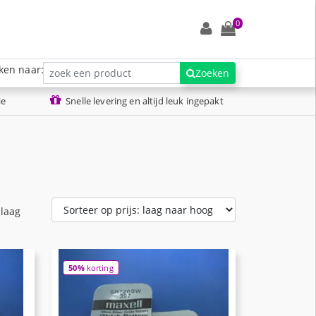
0
ken naar:
Zoeken
ie
Snelle levering en altijd leuk ingepakt
 laag
50%
korting