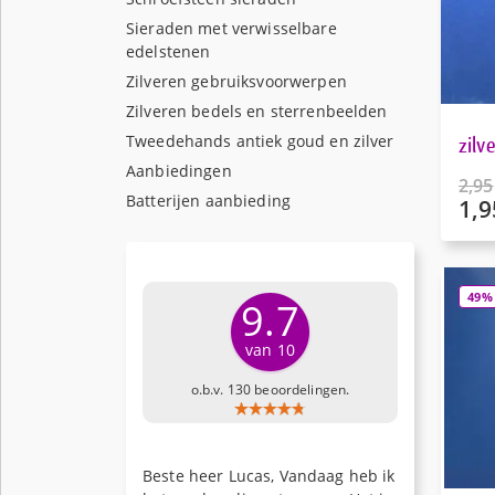
Sieraden met verwisselbare
edelstenen
Zilveren gebruiksvoorwerpen
Zilveren bedels en sterrenbeelden
Tweedehands antiek goud en zilver
zilv
Aanbiedingen
2,95
Batterijen aanbieding
1,9
Oors
prijs
Huid
was:
prijs
€2,95
is:
49%
€1,95
9.7
van 10
o.b.v. 130 beoordelingen.
Beste heer Lucas, Vandaag heb ik