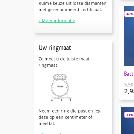
was:
Ruime keuze uit losse diamanten
prijs
€5,00
met gerenommeerd certificaat.
is:
46%
€2,95
» Meer informatie
Uw ringmaat
Zo meet u de juiste maat
ringmaat
Batt
5,50
2,9
Oors
prijs
Huid
was:
prijs
€5,50
is:
Neem een ring die past en leg
41%
€2,95
deze op een centimeter of
meetlat.