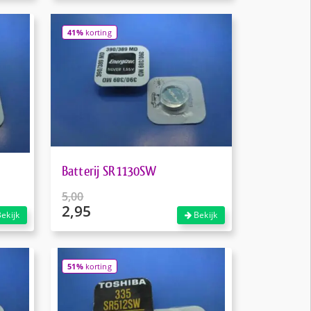
was:
prijs
€5,00.
is:
41%
korting
€2,95.
Batterij SR1130SW
5,00
2,95
Oorspronkelijke
ekijk
Bekijk
prijs
Huidige
was:
prijs
€5,00.
is:
51%
korting
€2,95.