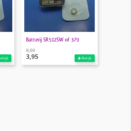
Batterij SR512SW of 379
8,00
3,95
Oorspronkelijke
ekijk
Bekijk
prijs
Huidige
was:
prijs
€8,00.
is:
€3,95.