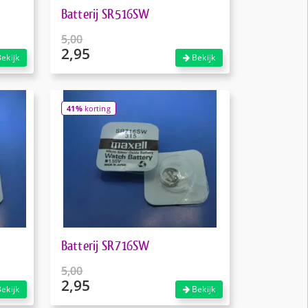
Batterij SR516SW
5,00
2,95
Oorspronkelijke
ekijk
Bekijk
prijs
Huidige
was:
prijs
€5,00.
is:
41%
korting
€2,95.
Batterij SR716SW
5,00
2,95
Oorspronkelijke
ekijk
Bekijk
prijs
Huidige