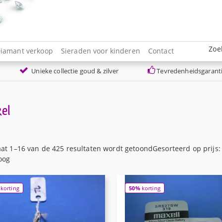
Zoe
iamant verkoop
Sieraden voor kinderen
Contact
Unieke collectie goud & zilver
Tevredenheidsgarant
el
aat 1–16 van de 425 resultaten wordt getoond
Gesorteerd op prijs:
oog
korting
50%
korting