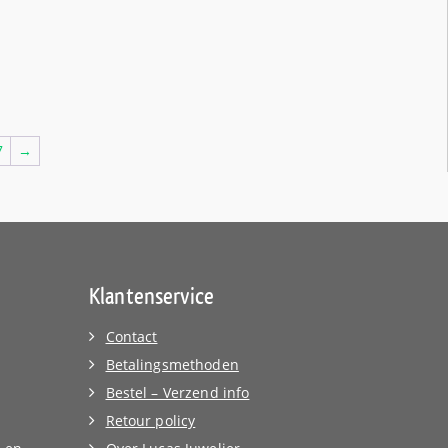
7
→
Klantenservice
Contact
Betalingsmethoden
Bestel – Verzend info
Retour policy