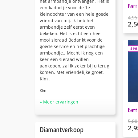
het armbandje ontvangen. Het is
Batt
een kadootje voor de 1e
kleindochter van een hele goede
4,95
vriend van mij. Ik heb het
2,5
Oors
armbandje zelf eerst even
prijs
Huid
bekeken. Het is echt een heel
was:
prijs
mooi sieraad Bedankt voor de
€4,95
is:
goede service en het prachtige
41%
€2,50
armbandje.. Mocht ik nog een
keer een sieraad willen
aankopen, zal ik zeker bij u terug
komen. Met vriendelijke groet,
Kim .
Kim
» Meer ervaringen
Batt
5,00
2,9
Oors
Diamantverkoop
prijs
Huid