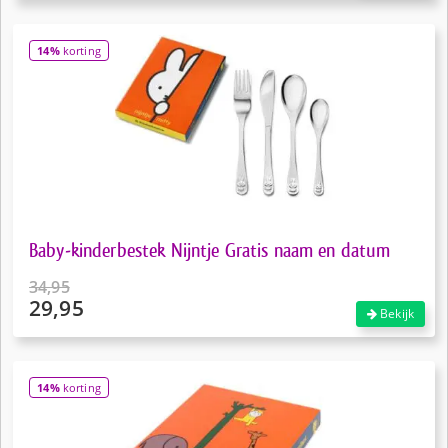
was:
prijs
€34,95.
is:
14%
korting
€29,75.
Baby-kinderbestek Nijntje Gratis naam en datum
34,95
29,95
Oorspronkelijke
Bekijk
prijs
Huidige
was:
prijs
€34,95.
is:
14%
korting
€29,95.