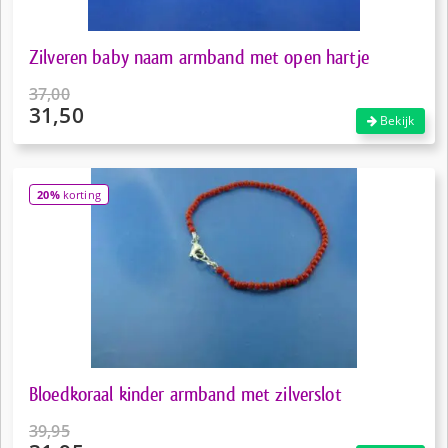
Zilveren baby naam armband met open hartje
37,00
31,50
Oorspronkelijke
Bekijk
prijs
Huidige
was:
prijs
€37,00.
is:
20%
korting
€31,50.
Bloedkoraal kinder armband met zilverslot
39,95