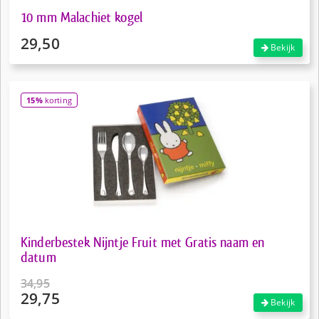
10 mm Malachiet kogel
29,50
Bekijk
15%
korting
Kinderbestek Nijntje Fruit met Gratis naam en
datum
34,95
29,75
Oorspronkelijke
Bekijk
prijs
Huidige