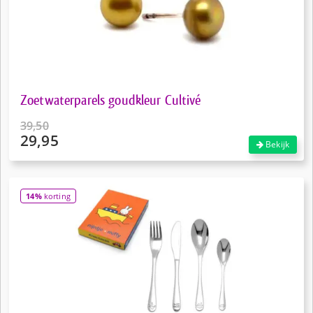
Zoetwaterparels goudkleur Cultivé
39,50
29,95
Oorspronkelijke
Bekijk
prijs
Huidige
was:
prijs
€39,50.
is:
14%
korting
€29,95.