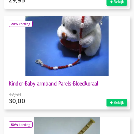
29,95
Bekijk
prijs
Huidige
was:
prijs
€34,95.
is:
20%
korting
€29,95.
Kinder-Baby armband Parels-Bloedkoraal
37,50
30,00
Oorspronkelijke
Bekijk
prijs
Huidige
was:
prijs
€37,50.
is:
50%
korting
€30,00.