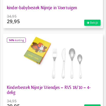
kinder-babybestek Nijntje in Voertuigen
34,95
29,95
Oorspronkelijke
Bekijk
prijs
Huidige
was:
prijs
€34,95.
is:
14%
korting
€29,95.
Kinderbestek Nijntje Vriendjes – RVS 18/10 – 4-
delig
34,95
Oorspronkelijke