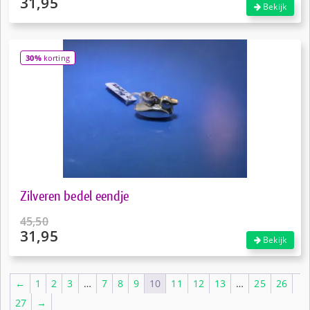
31,95
Oorspronkelijke
Bekijk
prijs
Huidige
was:
prijs
€39,95.
is:
30%
korting
€31,95.
Zilveren bedel eendje
45,50
31,95
Oorspronkelijke
Bekijk
prijs
Huidige
was:
prijs
€45,50.
is:
←
1
2
3
…
7
8
9
10
11
12
13
…
25
26
€31,95.
27
→