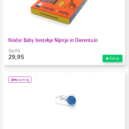
Kinder Baby bestekje Nijntje in Dierentuin
34,95
29,95
Oorspronkelijke
Bekijk
prijs
Huidige
was:
prijs
€34,95.
is:
24%
korting
€29,95.