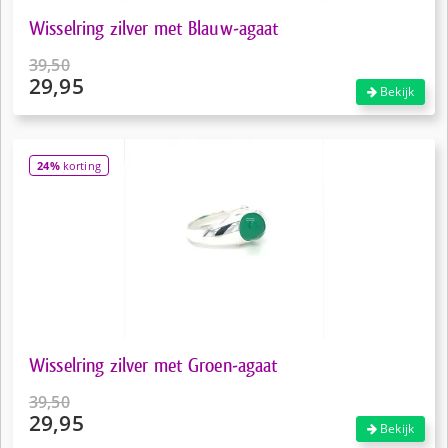
Wisselring zilver met Blauw-agaat
39,50
29,95
Oorspronkelijke
Bekijk
prijs
Huidige
was:
prijs
€39,50.
is:
24%
korting
€29,95.
Wisselring zilver met Groen-agaat
39,50
29,95
Oorspronkelijke
Bekijk
prijs
Huidige