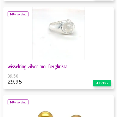
was:
prijs
€39,50.
is:
24%
korting
€29,95.
wisselring zilver met Bergkristal
39,50
29,95
Oorspronkelijke
Bekijk
prijs
Huidige
was:
prijs
€39,50.
is:
24%
korting
€29,95.