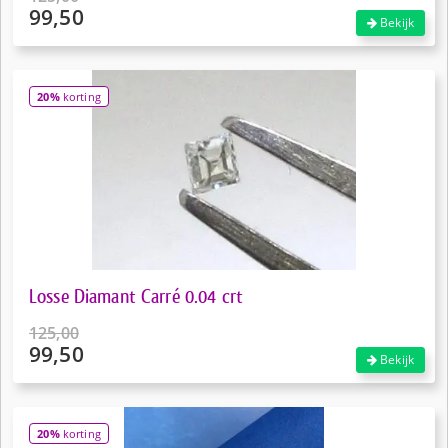
99,50
Oorspronkelijke
Bekijk
prijs
Huidige
was:
prijs
€125,00.
is:
20%
korting
€99,50.
Losse Diamant Carré 0.04 crt
125,00
99,50
Oorspronkelijke
Bekijk
prijs
Huidige
was:
prijs
€125,00.
is:
20%
korting
€99,50.