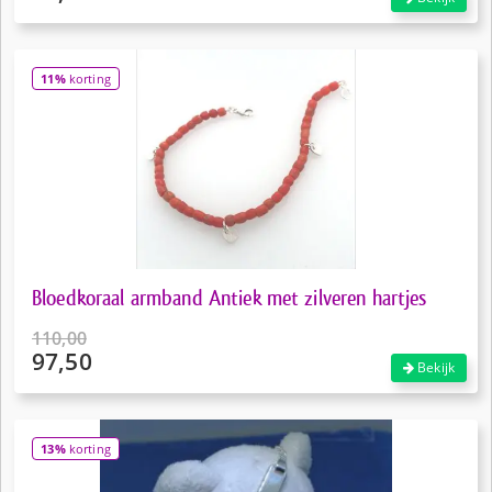
prijs
Huidige
was:
prijs
€120,00.
is:
11%
korting
€96,00.
Bloedkoraal armband Antiek met zilveren hartjes
110,00
97,50
Oorspronkelijke
Bekijk
prijs
Huidige
was:
prijs
€110,00.
is:
13%
korting
€97,50.