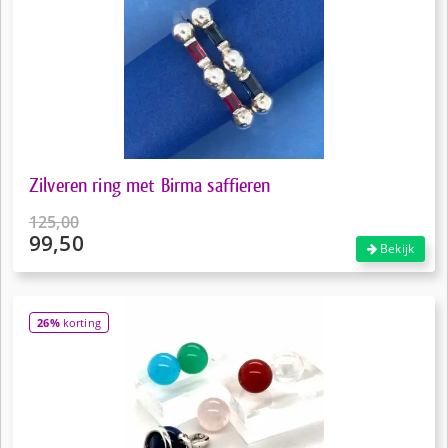
Zilveren ring met Birma saffieren
125,00
99,50
Oorspronkelijke
Bekijk
prijs
Huidige
was:
prijs
€125,00.
is:
26%
korting
€99,50.