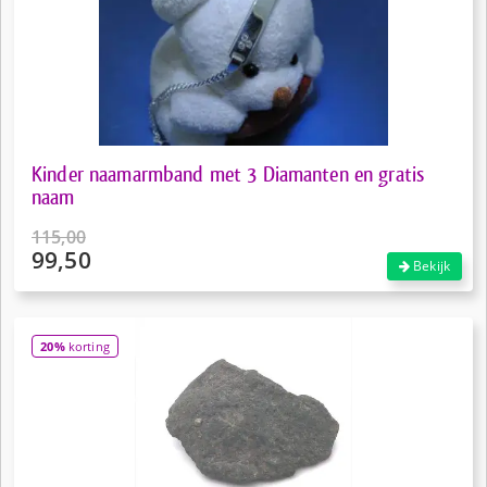
Kinder naamarmband met 3 Diamanten en gratis
naam
115,00
99,50
Oorspronkelijke
Bekijk
prijs
Huidige
was:
prijs
€115,00.
is:
20%
korting
€99,50.