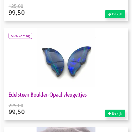
125,00
99,50
Oorspronkelijke
Bekijk
prijs
Huidige
was:
prijs
€125,00.
is:
56%
korting
€99,50.
Edelsteen Boulder-Opaal vleugeltjes
225,00
99,50
Oorspronkelijke
Bekijk
prijs
Huidige
was:
prijs
€225,00.
is: