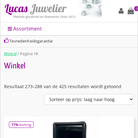
0
Assortiment
Snelle levering en altijd leuk ingepakt
Winkel
/ Pagina 18
Winkel
Gesorte
Resultaat 273–288 van de 425 resultaten wordt getoond
17%
korting