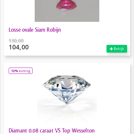
Losse ovale Siam Robijn
130,00
104,00
Oorspronkelijke
Bekijk
prijs
Huidige
was:
prijs
€130,00.
is:
12%
korting
€104,00.
Diamant 0.08 caraat VS Top Wesselton