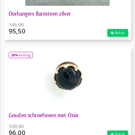
Oorhangers Barnsteen zilver
145,00
95,50
Oorspronkelijke
Bekijk
prijs
Huidige
was:
prijs
€145,00.
is:
20%
korting
€95,50.
Gouden schroefsteen met Onix
120,00
96,00
Oorspronkelijke
Bekijk