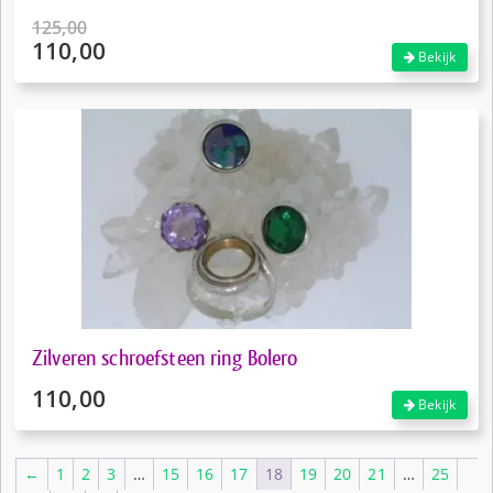
125,00
110,00
Oorspronkelijke
Bekijk
prijs
Huidige
was:
prijs
€125,00.
is:
€110,00.
Zilveren schroefsteen ring Bolero
110,00
Bekijk
←
1
2
3
…
15
16
17
18
19
20
21
…
25