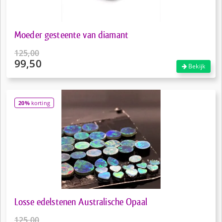
Moeder gesteente van diamant
125,00
99,50
Oorspronkelijke
Bekijk
prijs
Huidige
was:
prijs
€125,00.
is:
20%
korting
€99,50.
Losse edelstenen Australische Opaal
125,00