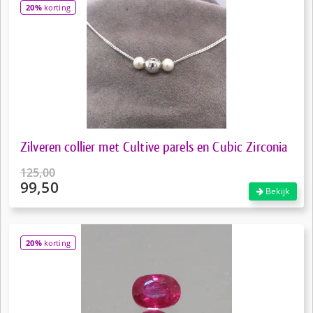
20%
korting
€99,50.
Zilveren collier met Cultive parels en Cubic Zirconia
125,00
99,50
Oorspronkelijke
Bekijk
prijs
Huidige
was:
prijs
€125,00.
is:
20%
korting
€99,50.