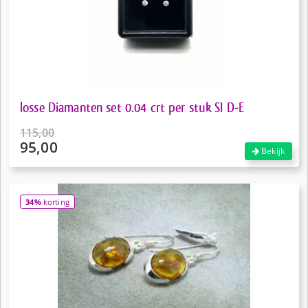
losse Diamanten set 0.04 crt per stuk SI D-E
115,00
95,00
Oorspronkelijke
Bekijk
prijs
Huidige
was:
prijs
€115,00.
is:
34%
korting
€95,00.