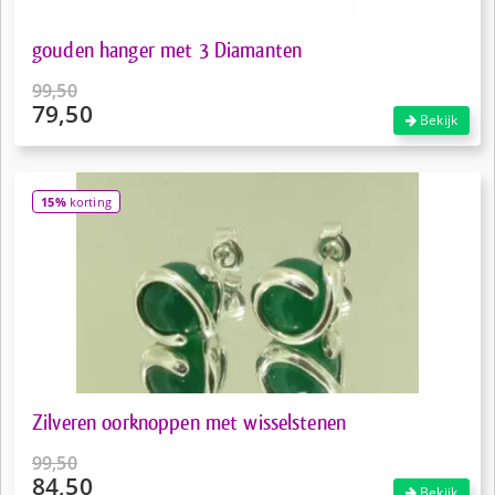
gouden hanger met 3 Diamanten
99,50
79,50
Oorspronkelijke
Bekijk
prijs
Huidige
was:
prijs
€99,50.
is:
15%
korting
€79,50.
Zilveren oorknoppen met wisselstenen
99,50
84,50
Oorspronkelijke
Bekijk