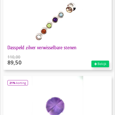
Dasspeld zilver verwisselbare stenen
110,00
89,50
Oorspronkelijke
Bekijk
prijs
Huidige
was:
prijs
€110,00.
is:
21%
korting
€89,50.