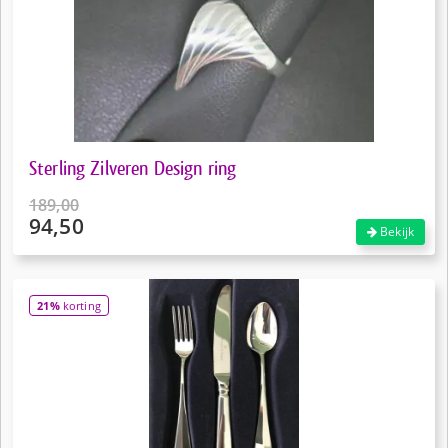
Sterling Zilveren Design ring
189,00
94,50
Oorspronkelijke
Bekijk
prijs
Huidige
was:
prijs
€189,00.
is:
21%
korting
€94,50.