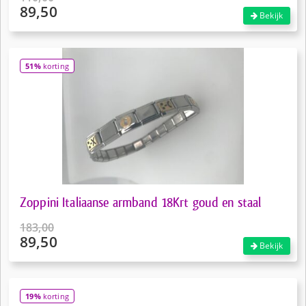
89,50
Oorspronkelijke
Bekijk
prijs
Huidige
was:
prijs
€110,00.
is:
51%
korting
€89,50.
Zoppini Italiaanse armband 18Krt goud en staal
183,00
89,50
Oorspronkelijke
Bekijk
prijs
Huidige
was:
prijs
€183,00.
is:
19%
korting
€89,50.