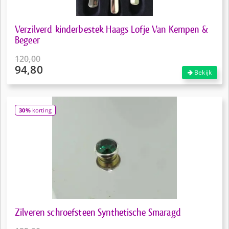
Verzilverd kinderbestek Haags Lofje Van Kempen &
Begeer
120,00
94,80
Oorspronkelijke
Bekijk
prijs
Huidige
was:
prijs
€120,00.
is:
30%
korting
€94,80.
Zilveren schroefsteen Synthetische Smaragd