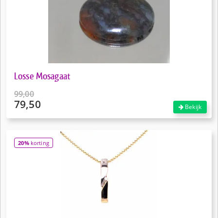
Losse Mosagaat
99,00
79,50
Oorspronkelijke
Bekijk
prijs
Huidige
was:
prijs
€99,00.
is:
20%
korting
€79,50.