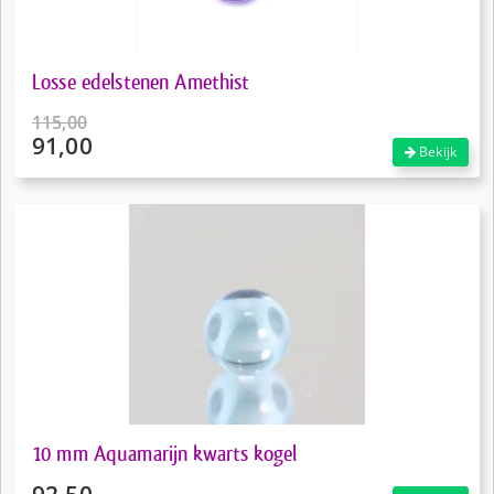
Losse edelstenen Amethist
115,00
91,00
Oorspronkelijke
Bekijk
prijs
Huidige
was:
prijs
€115,00.
is:
€91,00.
10 mm Aquamarijn kwarts kogel