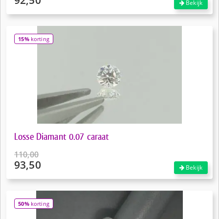
92,50
Bekijk
15%
korting
Losse Diamant 0.07 caraat
110,00
93,50
Oorspronkelijke
Bekijk
prijs
Huidige
was:
prijs
€110,00.
is:
50%
korting
€93,50.