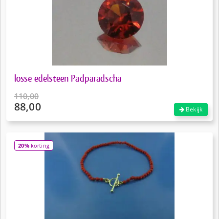
losse edelsteen Padparadscha
110,00
88,00
Oorspronkelijke
Bekijk
prijs
Huidige
was:
prijs
€110,00.
is:
20%
korting
€88,00.